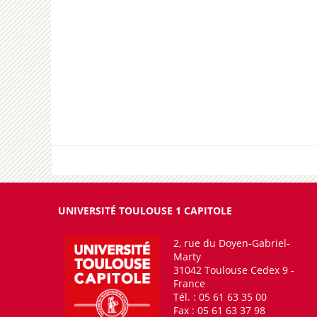
UNIVERSITÉ TOULOUSE 1 CAPITOLE
2, rue du Doyen-Gabriel-
Marty
31042 Toulouse Cedex 9 -
France
Tél. : 05 61 63 35 00
Fax : 05 61 63 37 98