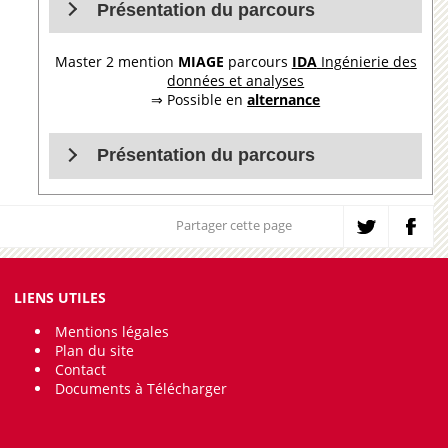
Présentation du parcours
Master 2 mention
MIAGE
parcours
IDA
Ingénierie des
données et analyses
⇒ Possible en
alternance
Présentation du parcours
Partager cette page
LIENS UTILES
Mentions légales
Plan du site
Contact
Documents à Télécharger