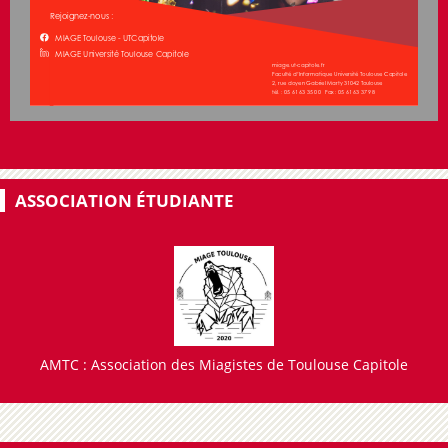
Rejoignez-nous : 
MIAGE Toulouse - UTCapitole
MIAGE Université Toulouse Capitole
miage.ut-capitole.fr
Faculté d’Informatique Université Toulouse Capitole 
2, rue doyen Gabriel Marty 31042 Toulouse
tél. : 05 61 63 35 00   Fax : 05 61 63 37 98
ASSOCIATION ÉTUDIANTE
AMTC : Association des Miagistes de Toulouse Capitole