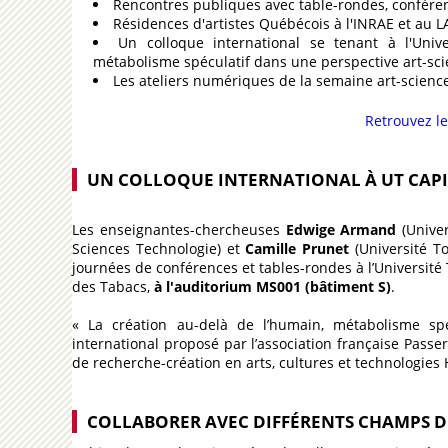
Rencontres publiques avec table-rondes, conférenc
Résidences d'artistes Québécois à l'INRAE et au 
Un colloque international se tenant à l'Univ
métabolisme spéculatif dans une perspective art-sc
Les ateliers numériques de la semaine art-scien
Retrouvez l
UN COLLOQUE INTERNATIONAL À UT CAP
Les enseignantes-chercheuses
Edwige Armand
(Univer
Sciences Technologie) et
Camille Prunet
(Université T
journées de conférences et tables-rondes à l’Université
des Tabacs,
à l'auditorium MS001 (bâtiment S)
.
« La création au-delà de l’humain, métabolisme spé
international proposé par l’association française Passe
de recherche-création en arts, cultures et technologi
COLLABORER AVEC DIFFÉRENTS CHAMPS DI