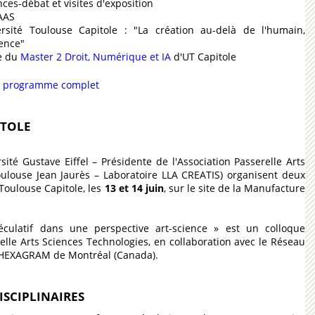
es-débat et visites d'exposition
LAAS
ersité Toulouse Capitole : "La création au-delà de l'humain,
ience"
ce du
Master 2 Droit, Numérique et IA
d'UT Capitole
e programme complet
ITOLE
sité Gustave Eiffel – Présidente de l'Association Passerelle Arts
oulouse Jean Jaurès – Laboratoire LLA CREATIS) organisent deux
 Toulouse Capitole, les
13 et 14 juin
, sur le site de la Manufacture
culatif dans une perspective art-science » est un colloque
relle Arts Sciences Technologies, en collaboration avec le Réseau
es HEXAGRAM de Montréal (Canada).
SCIPLINAIRES