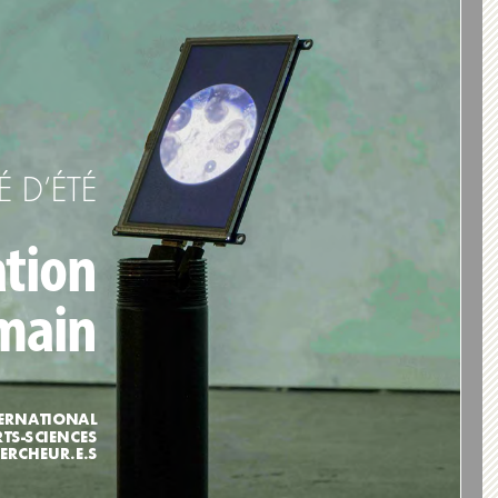
É D’ÉTÉ 
ation 
umain
ERNATIONAL
TS-SCIENCES 
HERCHEUR.E.S