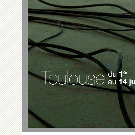
Toulouse
1
du 
er
14 j
au 