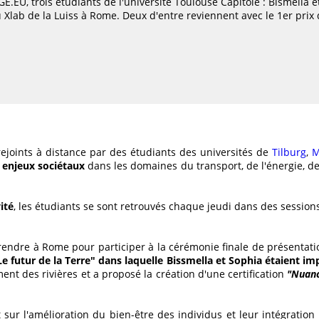
E.EU, trois étudiants de l'université Toulouse Capitole : Bismella
u Xlab de la Luiss à Rome. Deux d'entre reviennent avec le 1er prix 
ejoints à distance par des étudiants des universités de
Tilburg
,
M
s
enjeux sociétaux
dans les domaines du transport, de l'énergie, de 
ité
, les étudiants se sont retrouvés chaque jeudi dans des sessions
e rendre à Rome pour participer à la cérémonie finale de présentat
e futur de la Terre" dans laquelle Bissmella et Sophia étaient im
ment des rivières et a proposé la création d'une certification
"Nuanc
t sur l'amélioration du bien-être des individus et leur intégratio